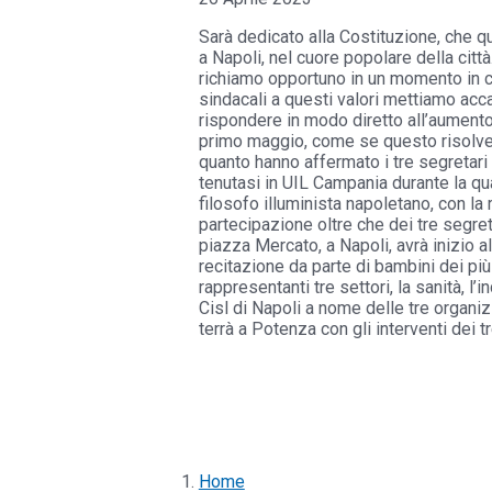
Sarà dedicato alla Costituzione, che q
a Napoli, nel cuore popolare della citt
richiamo opportuno in un momento in cu
sindacali a questi valori mettiamo accan
rispondere in modo diretto all’aumento 
primo maggio, come se questo risolvess
quanto hanno affermato i tre segretari 
tenutasi in UIL Campania durante la qua
filosofo illuminista napoletano, con la
partecipazione oltre che dei tre segre
piazza Mercato, a Napoli, avrà inizio a
recitazione da parte di bambini dei più 
rappresentanti tre settori, la sanità, l
Cisl di Napoli a nome delle tre organi
terrà a Potenza con gli interventi dei t
Home