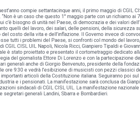
uest’anno compie settantacinque anni, il primo maggio di CGIL CI
à. “Non è un caso che questo 1° maggio parte con un richiamo ai 75
i c’è bisogno di unità nel Paese, di democrazia e dei valori del
to quelli del lavoro, dei salari, delle pensioni, della sicurezza s
del costo della vita e dell’inflazione. Il Governo invece di convoc
e tutti i problemi del Paese, si confronti col mondo del lavoro,
di CGIL CISL UIL Napoli, Nicola Ricci, Gianpiero Tipaldi e Giovann
le è stato proiettato e presentato il cortometraggio dedicato alla 
 regia del giornalista Ettore Di Lorenzo e con la partecipazione d
tari generali anche di Giorgio Benvenuto, presidente della fondaz
lle ore 9:30 e vedrà l’esibizione di musicisti con pezzi classici 
importanti articoli della Costituzione italiana. Seguiranno poi sul p
’industria e i pensionati. La manifestazione sarà conclusa da Gianp
zzazioni sindacali di CGIL CISL UIL. La manifestazione nazional
re segretari generali Landini, Sbarra e Bombardieri.