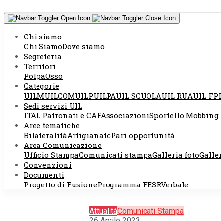
Chi siamo
Chi Siamo
Dove siamo
Segreteria
Territori
Polpa
Osso
Categorie
CGIL CISL UIL
UILM
UILCOM
UILP
UILPA
UIL SCUOLA
UIL RUA
UIL FP
Sedi servizi UIL
ITAL Patronati e CAF
Associazioni
Sportello Mobbing 
Mercato in nom
Aree tematiche
Bilateralità
Artigianato
Pari opportunità
Area Comunicazione
italiana
Ufficio Stampa
Comunicati stampa
Galleria foto
Galle
Convenzioni
Documenti
Progetto di Fusione
Programma FESR
Verbale
Attualità
Comunicati Stampa
26 Aprile 2023