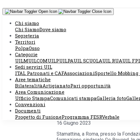
Chi siamo
Chi Siamo
Dove siamo
Segreteria
Territori
Polpa
Osso
Categorie
Go Beyond: pr
UILM
UILCOM
UILP
UILPA
UIL SCUOLA
UIL RUA
UIL FP
Sedi servizi UIL
ITAL Patronati e CAF
Associazioni
Sportello Mobbing 
appuntamento 
Aree tematiche
Bilateralità
Artigianato
Pari opportunità
Area Comunicazione
Ufficio Stampa
Comunicati stampa
Galleria foto
Galle
Convenzioni
Documenti
Progetto di Fusione
Programma FESR
Verbale
Attualità
Comunicati Stampa
16 Giugno 2023
Stamattina, a Roma, presso la Fondazio
formazione sindacale Go Beyond. In qu