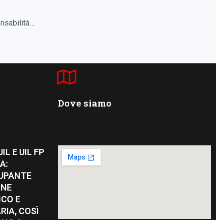
onsabilità…
Dove siamo
IL E UIL FP
A:
UPANTE
ONE
CO E
RIA, COSÌ