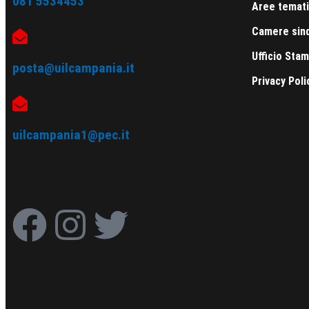
081 5534453
Aree temat
Camere sind
Ufficio Sta
posta@uilcampania.it
Privacy Poli
uilcampania1@pec.it