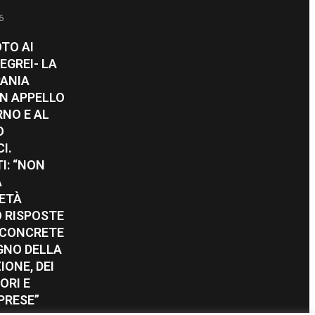
6
TO AI
EGREI- LA
PANIA
UN APPELLO
RNO E AL
O
I.
I: “NON
A
IETÀ
 RISPOSTE
E CONCRETE
GNO DELLA
ONE, DEI
ORI E
PRESE”