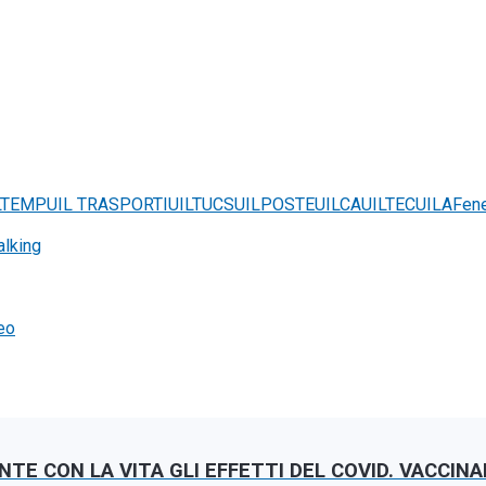
LTEMP
UIL TRASPORTI
UILTUCS
UILPOSTE
UILCA
UILTEC
UILA
Fene
alking
deo
NTE CON LA VITA GLI EFFETTI DEL COVID. VACCIN