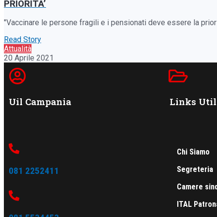
PRIORITA’
"Vaccinare le persone fragili e i pensionati deve essere la prio
Read Story
Attualità
20 Aprile 2021
Uil Campania
Links Util
Chi Siamo
Segreteria
081 2252411
Camere sind
ITAL Patron