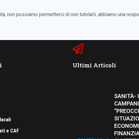
rità, non possiamo permetterci di non tutelarli, abbiamo una resp
i
Ultimi Articoli
SANITÀ- U
CAMPANI
“PREOCC
SITUAZI
acali
ECONOMI
ati e CAF
FINANZIA