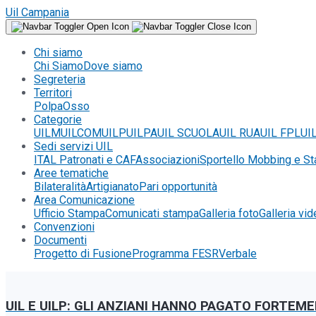
Uil Campania
Chi siamo
Chi Siamo
Dove siamo
Segreteria
Territori
Polpa
Osso
Categorie
UILM
UILCOM
UILP
UILPA
UIL SCUOLA
UIL RUA
UIL FPL
UI
Sedi servizi UIL
ITAL Patronati e CAF
Associazioni
Sportello Mobbing e St
Aree tematiche
Bilateralità
Artigianato
Pari opportunità
Area Comunicazione
Ufficio Stampa
Comunicati stampa
Galleria foto
Galleria vi
Convenzioni
Documenti
Progetto di Fusione
Programma FESR
Verbale
UIL E UILP: GLI ANZIANI HANNO PAGATO FORTEME