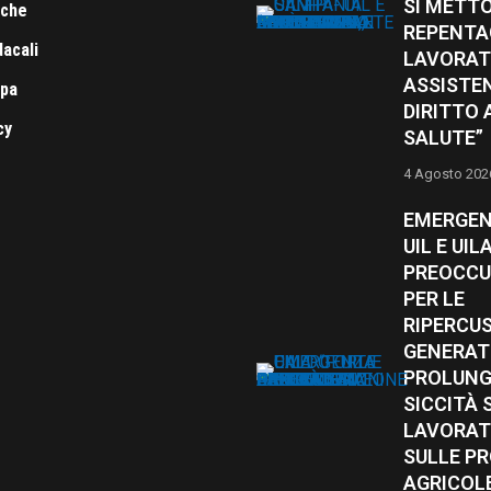
SI METT
iche
REPENTA
acali
LAVORAT
ASSISTE
mpa
DIRITTO 
cy
SALUTE”
4 Agosto 202
EMERGEN
UIL E UIL
PREOCCU
PER LE
RIPERCUS
GENERAT
PROLUN
SICCITÀ 
LAVORAT
SULLE P
AGRICOL