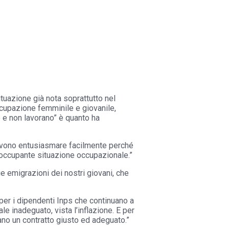
ituazione già nota soprattutto nel
occupazione
femminile e giovanile,
o e non lavorano” è quanto ha
devono entusiasmare facilmente perché
reoccupante situazione occupazionale.”
ue emigrazioni dei nostri giovani, che
 per i dipendenti Inps che continuano a
le inadeguato, vista l’inflazione. E per
biano un contratto giusto ed adeguato.”