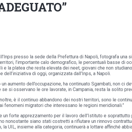
ADEGUATO”
all’Inps presso la sede della Prefettura di Napoli, fotografa una s
 territori, l’importante calo demografico, le percentuali basse di 
i e la platea che resta elevata dei neet, giovani che non studian
dell’iniziativa di oggi, organizzata dall’Inps, a Napoli.
ano un aumento dell’occupazione, ha continuato Sgambati, non ci 
e se si osservano le ore lavorate, in Campania, resta la solito p
oltre, è il continuo abbandono dei nostri territori, sono le contin
enomeni migratori che interessano le regioni meridionali.”
 un forte apprezzamento per il lavoro dell’Istituto e soprattutto
 nonostante siano stati costretti a rifiutare un rinnovo contrattua
to, la UIL, insieme alla categoria, continuerà a lottare affinché ab