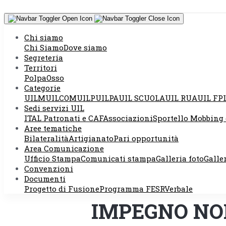
Chi siamo
Chi Siamo
Dove siamo
Segreteria
Territori
Polpa
Osso
Categorie
BILANCIO SO
UILM
UILCOM
UILP
UILPA
UIL SCUOLA
UIL RUA
UIL FP
Sedi servizi UIL
ITAL Patronati e CAF
Associazioni
Sportello Mobbing 
“FOTOGRAFIA
Aree tematiche
Bilateralità
Artigianato
Pari opportunità
Area Comunicazione
CAMPANIA. 
Ufficio Stampa
Comunicati stampa
Galleria foto
Galle
Convenzioni
LAVORATORI
Documenti
Progetto di Fusione
Programma FESR
Verbale
IMPEGNO NO