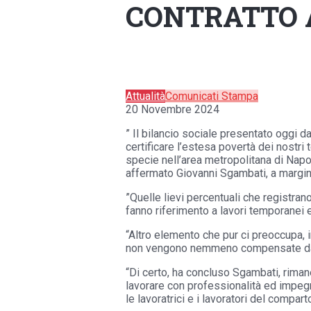
CONTRATTO 
Attualità
Comunicati Stampa
20 Novembre 2024
” Il bilancio sociale presentato oggi d
certificare l’estesa povertà dei nostri
specie nell’area metropolitana di Napol
affermato Giovanni Sgambati, a margine 
”Quelle lievi percentuali che registr
fanno riferimento a lavori temporanei 
“Altro elemento che pur ci preoccupa, in
non vengono nemmeno compensate dai f
“Di certo, ha concluso Sgambati, rimane
lavorare con professionalità ed impegno
le lavoratrici e i lavoratori del compar