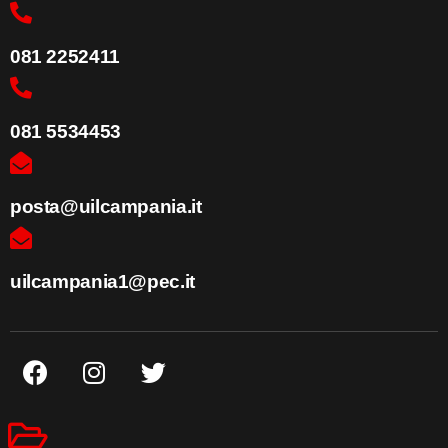
081 2252411
081 5534453
posta@uilcampania.it
uilcampania1@pec.it