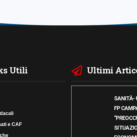
s Utili
Ultimi Artic
SANITÀ- U
FP CAMP
dacali
“PREOCC
nati e CAF
SITUAZI
iche