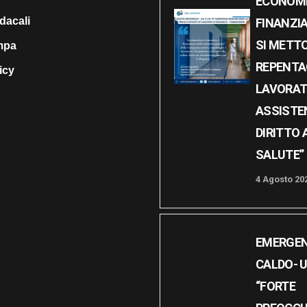
ECONOMI
dacali
FINANZIA
SI METT
ampa
REPENTA
icy
LAVORAT
ASSISTE
DIRITTO 
SALUTE”
4 Agosto 20
EMERGE
CALDO- UI
“FORTE