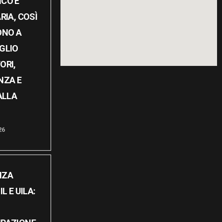
CO E
RIA, COSÌ
ONO A
GLIO
ORI,
NZA E
ALLA
26
NZA
L E UILA: