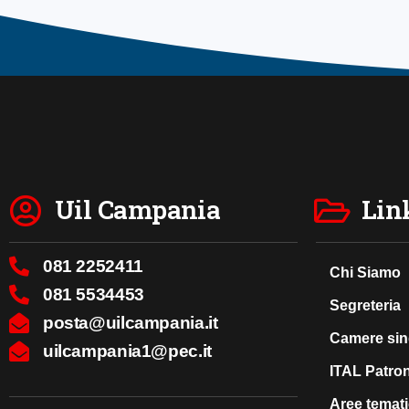
Uil Campania
Link
081 2252411
Chi Siamo
081 5534453
Segreteria
posta@uilcampania.it
Camere sin
uilcampania1@pec.it
ITAL Patro
Aree temat