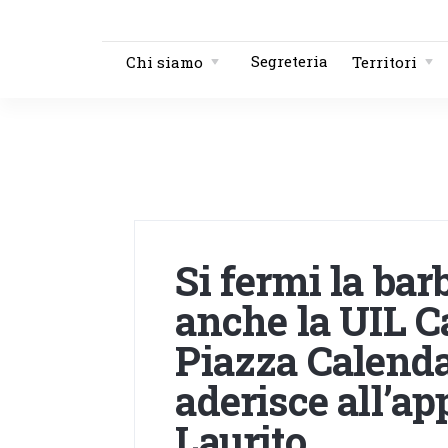
Segreteria
Chi siamo
Territori
Si fermi la barb
anche la UIL 
Piazza Calenda
aderisce all’ap
Laurito