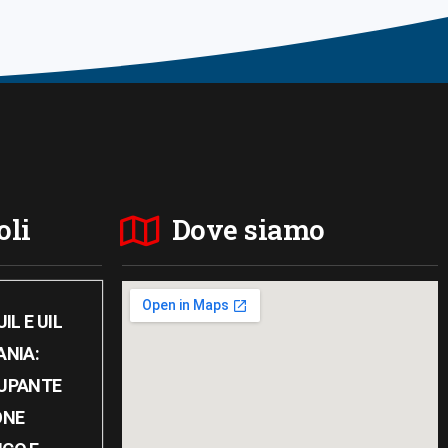
oli
Dove siamo
IL E UIL
ANIA:
UPANTE
ONE