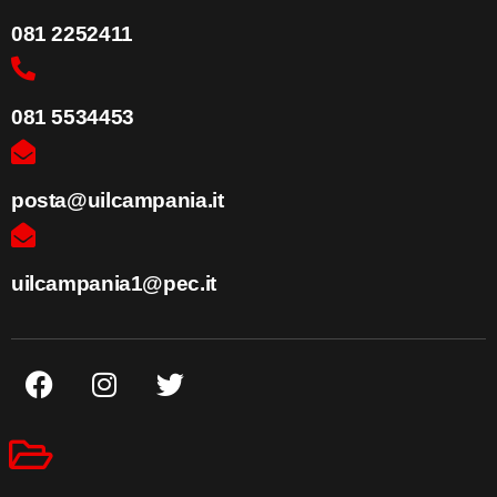
081 2252411
081 5534453
posta@uilcampania.it
uilcampania1@pec.it